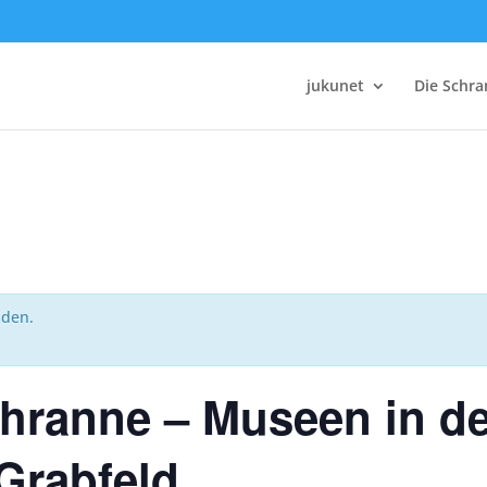
jukunet
Die Schr
nden.
Schranne – Museen in d
Grabfeld