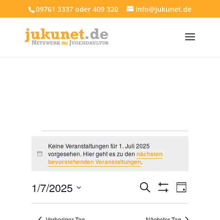
09761 3337 oder 409 320
info@jukunet.de
Veranstaltungen
Keine Veranstaltungen für 1. Juli 2025
für
vorgesehen. Hier geht es zu den
nächsten
Hinweis
bevorstehenden Veranstaltungen
.
1.
Juli
Veranstaltun
Veranst
1/7/2025
Suche
Tag
2025
Ansich
Suche
Filter
Datum
Anzeigen
Navigat
und
wählen.
Vorheriger Tag
Nächster Tag