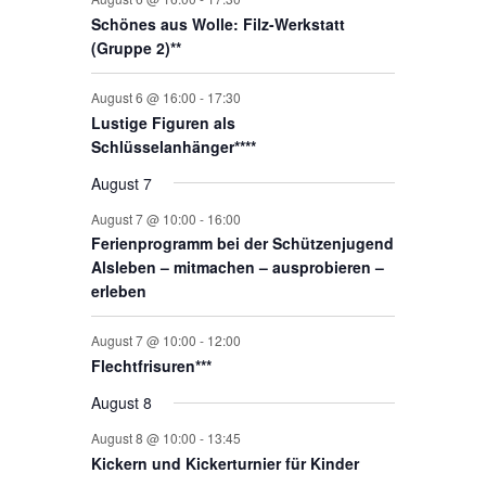
n
n
n
n
n
Schönes aus Wolle: Filz-Werkstatt
g
(Gruppe 2)**
e
n
August 6 @ 16:00
-
17:30
Lustige Figuren als
Schlüsselanhänger****
August 7
August 7 @ 10:00
-
16:00
Ferienprogramm bei der Schützenjugend
Alsleben – mitmachen – ausprobieren –
erleben
August 7 @ 10:00
-
12:00
Flechtfrisuren***
August 8
August 8 @ 10:00
-
13:45
Kickern und Kickerturnier für Kinder