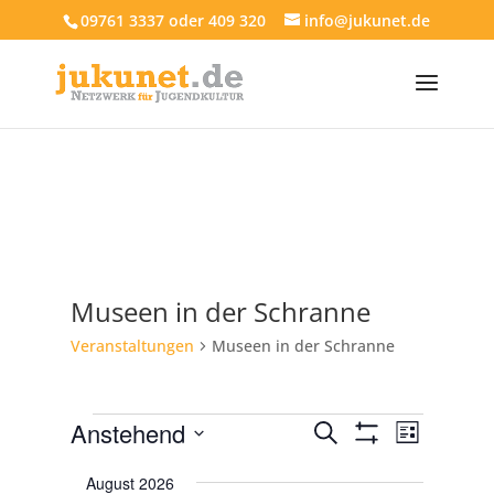
09761 3337 oder 409 320
info@jukunet.de
Museen in der Schranne
Veranstaltungen
Museen in der Schranne
Veranstaltungen
Veranstaltun
Veranst
Anstehend
Suche
Liste
Ansich
Suche
Filter
Datum
Anzeigen
Navigat
und
August 2026
wählen.