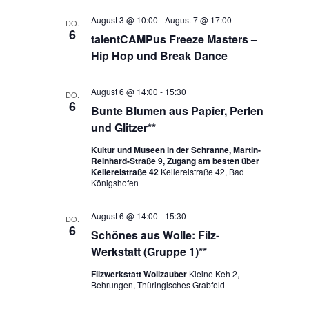
Ansichten,
August 3 @ 10:00
-
August 7 @ 17:00
DO.
Navigation
6
talentCAMPus Freeze Masters –
Hip Hop und Break Dance
August 6 @ 14:00
-
15:30
DO.
6
Bunte Blumen aus Papier, Perlen
und Glitzer**
Kultur und Museen in der Schranne, Martin-
Reinhard-Straße 9, Zugang am besten über
Kellereistraße 42
Kellereistraße 42, Bad
Königshofen
August 6 @ 14:00
-
15:30
DO.
6
Schönes aus Wolle: Filz-
Werkstatt (Gruppe 1)**
Filzwerkstatt Wollzauber
Kleine Keh 2,
Behrungen, Thüringisches Grabfeld