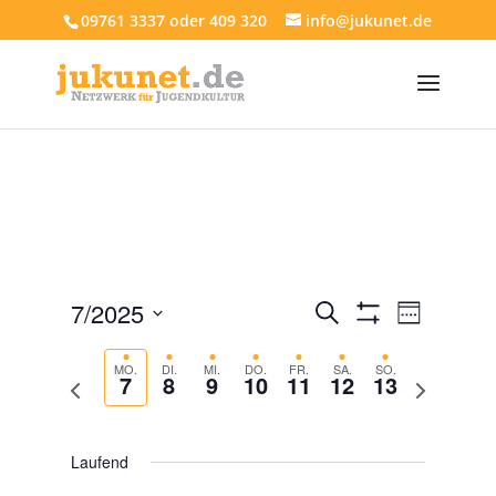
09761 3337 oder 409 320
info@jukunet.de
Veranstaltun
Veranst
7/2025
Suche
Woche
Ansich
Suche
Filter
Datum
Anzeigen
Navigat
und
auswählen.
MO.
DI.
MI.
DO.
FR.
SA.
SO.
7
8
9
10
11
12
13
Vorherige
Nächste
Ansichten,
Woche
Woche
Navigation
Laufend