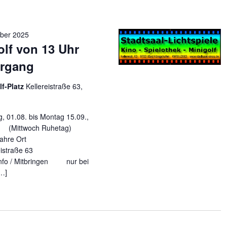
ber 2025
olf von 13 Uhr
ergang
lf-Platz
Kellereistraße 63,
. bis Montag 15.09.,
g (Mittwoch Ruhetag)
 Jahre Ort
eistraße 63
nfo / Mitbringen nur bei
[…]