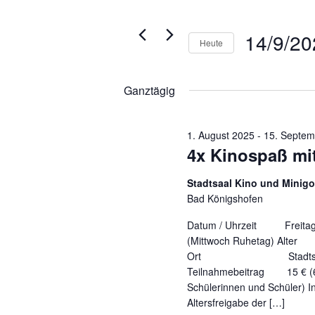
Navigation
2025
der
Veranstaltungen
Formular-
Schlüsselwort.
14/9/20
Heute
Eingabefelder
wird
Datum
die
wählen.
Ganztägig
Liste
der
Veranstaltungen
1. August 2025
-
15. Septem
mit
4x Kinospaß mi
den
gefilterten
Stadtsaal Kino und Minigo
Ergebnissen
Bad Königshofen
aktualisieren
Datum / Uhrzeit Freitag, 
(Mittwoch Ruhetag)
Ort Stadtsaal-Li
Teilnahmebeitrag 15 € (6-
Schülerinnen und Schüler)
Altersfreigabe der […]