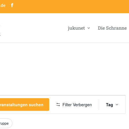
.de
jukunet
Die Schranne
Veran
Ansic
ranstaltungen suchen
Filter Verbergen
Tag
Navig
gruppe