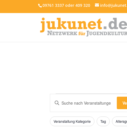
09761 3337 oder 409 320
info@jukunet
Veranstaltungen
Veranstaltungen
Bitte
Suche
Ve
für
Schlüsselwort
und
14.
eingeben.
Ansichten,
Filter
Das
Suche
September
Veranstaltung Kategorie
Tag
Alters
Ändern
nach