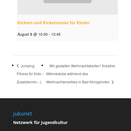
Kickern und Kickerturnier für Kinder
August 8 @ 10:00
-
13:45
Jumping
Wir gestalten Weihnachtskarten* Kreative
Fitness für Kids –
Wärmestube während des
Zusatztermin :-)
Weihnachtsmarktes in Bad Königshofen
jukunet
Netzwerk für Jugendkultur