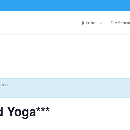
jukunet
Die Schr
nden.
d Yoga***