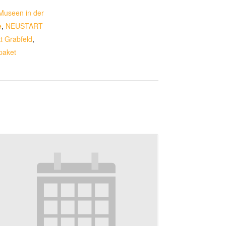
Museen in der
e
,
NEUSTART
kt Grabfeld
,
paket