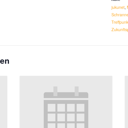
jukunet
,
Schrann
Treffpun
Zukunfts
gen