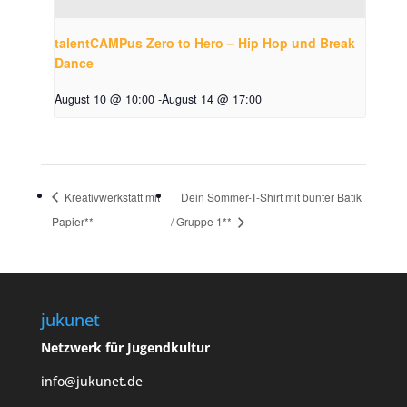
talentCAMPus Zero to Hero – Hip Hop und Break
Dance
August 10 @ 10:00
-
August 14 @ 17:00
Kreativwerkstatt mit
Dein Sommer-T-Shirt mit bunter Batik
Papier**
/ Gruppe 1**
jukunet
Netzwerk für Jugendkultur
info@jukunet.de