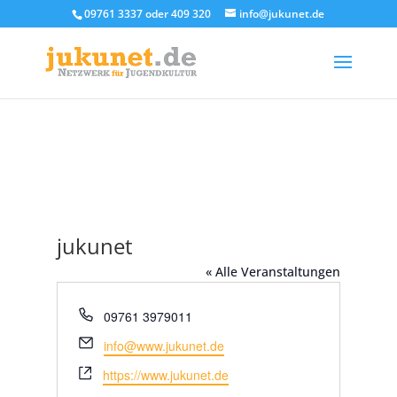
09761 3337 oder 409 320
info@jukunet.de
jukunet
« Alle Veranstaltungen
Telefon
09761 3979011
Email
info@www.jukunet.de
Webseite
https://www.jukunet.de