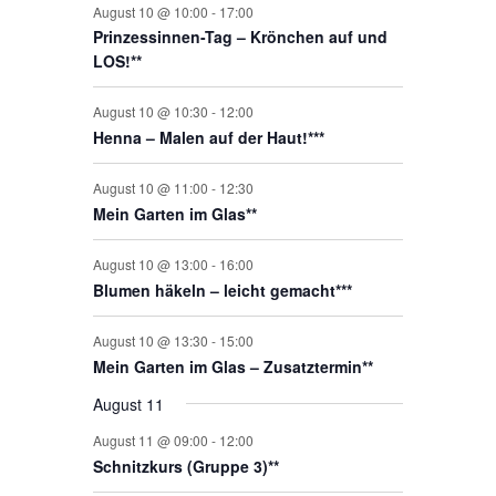
a
n
n
e
n
e
n
n
n
n
n
n
n
n
n
e
u
e
u
e
u
e
u
e
u
e
u
e
u
August 10 @ 10:00
-
17:00
g
n
g
n
g
g
g
g
g
l
Prinzessinnen-Tag – Krönchen auf und
n
n
n
n
n
n
n
n
n
n
n
n
n
n
e
e
e
e
e
e
e
t
LOS!**
g
g
g
g
g
g
g
n
n
n
n
n
n
n
u
e
e
e
e
n
August 10 @ 10:30
-
12:00
n
n
n
n
Henna – Malen auf der Haut!***
g
e
August 10 @ 11:00
-
12:30
n
Mein Garten im Glas**
August 10 @ 13:00
-
16:00
Blumen häkeln – leicht gemacht***
August 10 @ 13:30
-
15:00
Mein Garten im Glas – Zusatztermin**
August 11
August 11 @ 09:00
-
12:00
Schnitzkurs (Gruppe 3)**