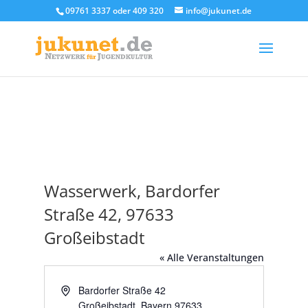
09761 3337 oder 409 320
info@jukunet.de
Wasserwerk, Bardorfer
Straße 42, 97633
Großeibstadt
« Alle Veranstaltungen
Adresse
Bardorfer Straße 42
Großeibstadt
,
Bayern
97633