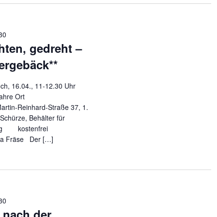
30
hten, gedreht –
ergebäck**
04., 11-12.30 Uhr
 Jahre Ort
Martin-Reinhard-Straße 37, 1.
rze, Behälter für
rag kostenfrei
räse Der […]
30
n nach der