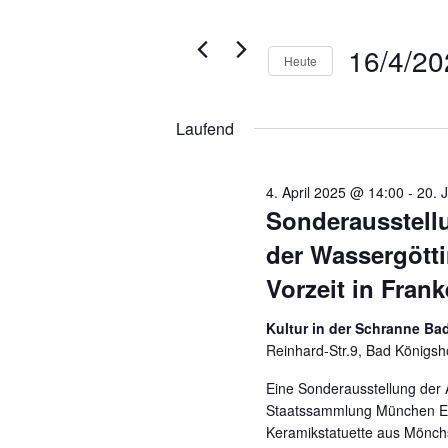
Navigation
2025
der
Veranstaltungen
Formular-
Schlüsselwort.
16/4/20
Heute
Eingabefelder
wird
Datum
die
wählen.
Laufend
Liste
der
Veranstaltungen
4. April 2025 @ 14:00
-
20. 
mit
Sonderausstell
den
der Wassergötti
gefilterten
Ergebnissen
Vorzeit in Fran
aktualisieren
Kultur in der Schranne B
Reinhard-Str.9, Bad Königsh
Eine Sonderausstellung der
Staatssammlung München Ein
Keramikstatuette aus Mönc