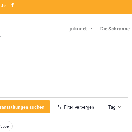
.de
jukunet
Die Schranne
Veran
Ansic
ranstaltungen suchen
Filter Verbergen
Tag
Navig
gruppe