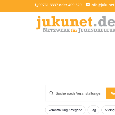
09761 3337 oder 409 320
info@jukunet
Veranstaltungen
Veranstaltungen
Bitte
Suche
Ve
für
Schlüsselwort
und
16.
eingeben.
Ansichten,
Filter
Das
Suche
April
Veranstaltung Kategorie
Tag
Alters
Ändern
nach