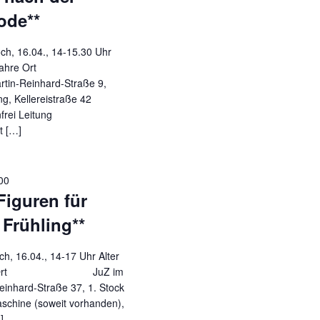
ode**
04., 14-15.30 Uhr
 Jahre Ort
rtin-Reinhard-Straße 9,
g, Kellereistraße 42
ostenfrei Leitung
t […]
00
Figuren für
Frühling**
04., 14-17 Uhr Alter
 Ort JuZ im
einhard-Straße 37, 1. Stock
chine (soweit vorhanden),
]