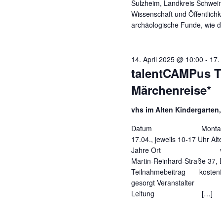
Sulzheim, Landkreis Schweinf
Wissenschaft und Öffentlichke
archäologische Funde, wie d
14. April 2025 @ 10:00
-
17.
talentCAMPus T
Märchenreise*
vhs im Alten Kindergarten
Datum Montag, 14.04
17.04., jeweils 10-
Jahre Ort vhs im A
Martin-Reinhard-Straße 37,
Teilnahmebeitrag kostenfre
gesorgt Veranstalter v
Leitung […]