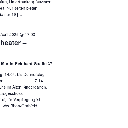
urt, Unterfranken) fasziniert
it. Nur selten bieten
ie nur 19 […]
 April 2025 @ 17:00
heater –
, Martin-Reinhard-Straße 37
. bis Donnerstag,
17 Uhr Alter 7-14
lten Kindergarten,
 Erdgeschoss
i, für Verpflegung ist
hs Rhön-Grabfeld