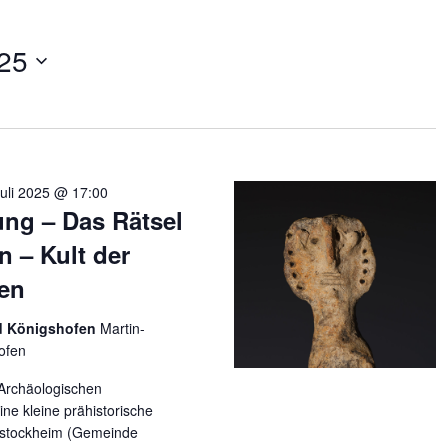
25
Juli 2025 @ 17:00
ung – Das Rätsel
n – Kult der
ken
ad Königshofen
Martin-
ofen
 Archäologischen
e kleine prähistorische
hstockheim (Gemeinde