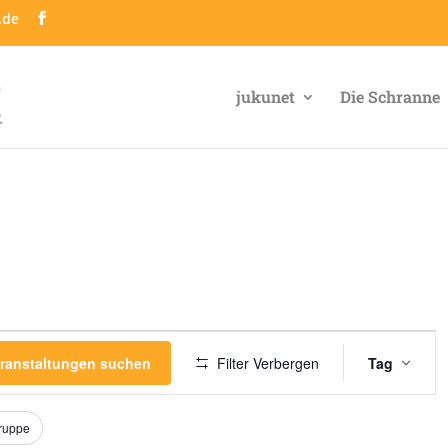
.de
jukunet
Die Schranne
Veran
Ansic
ranstaltungen suchen
Filter Verbergen
Tag
Navig
gruppe