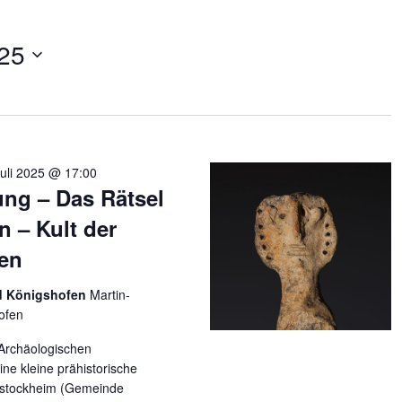
25
Juli 2025 @ 17:00
ung – Das Rätsel
n – Kult der
ken
ad Königshofen
Martin-
ofen
 Archäologischen
e kleine prähistorische
hstockheim (Gemeinde