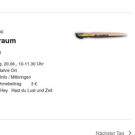
30
lraum
4
6., 10-11.30 Uhr
 Jahre Ort
4 Info / Mitbringen
lnahmebeitrag 3 €
ast du Lust und Zeit
Nächster Tag