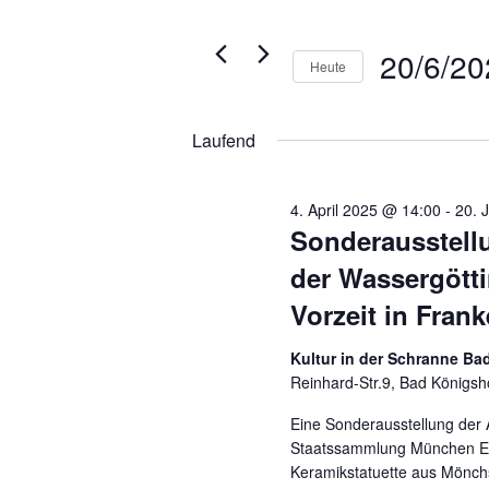
Navigation
2025
der
Veranstaltungen
Formular-
Schlüsselwort.
20/6/20
Heute
Eingabefelder
wird
Datum
die
wählen.
Laufend
Liste
der
Veranstaltungen
4. April 2025 @ 14:00
-
20. 
mit
Sonderausstell
den
der Wassergötti
gefilterten
Ergebnissen
Vorzeit in Fran
aktualisieren
Kultur in der Schranne B
Reinhard-Str.9, Bad Königsh
Eine Sonderausstellung der
Staatssammlung München Ein
Keramikstatuette aus Mönc