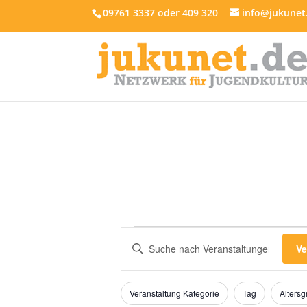
09761 3337 oder 409 320
info@jukunet
Veranstaltungen
Veranstaltungen
Bitte
Suche
Ve
für
Schlüsselwort
und
20.
eingeben.
Ansichten,
Filter
Das
Suche
Juni
Veranstaltung Kategorie
Tag
Alters
Ändern
nach