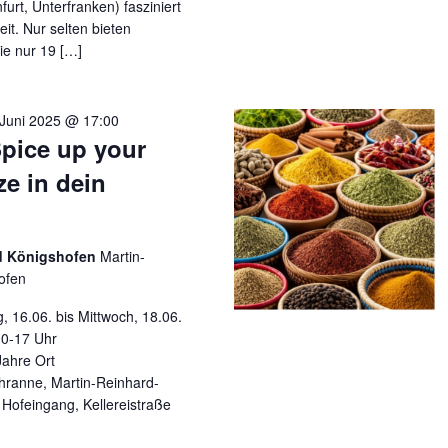
urt, Unterfranken) fasziniert
it. Nur selten bieten
ie nur 19 […]
 Juni 2025 @ 17:00
pice up your
ze in dein
ad Königshofen
Martin-
ofen
 bis Mittwoch, 18.06.
 10-17 Uhr
 Jahre Ort
hranne, Martin-Reinhard-
Hofeingang, Kellereistraße