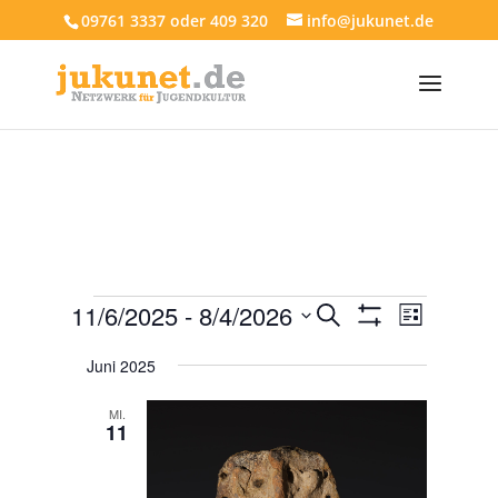
09761 3337 oder 409 320
info@jukunet.de
Veranstaltungen
Veranstaltun
Veranst
11/6/2025
 - 
8/4/2026
Suche
Liste
Ansich
Suche
Filter
Datum
Anzeigen
Navigat
und
Juni 2025
wählen.
Ansichten,
MI.
Navigation
11